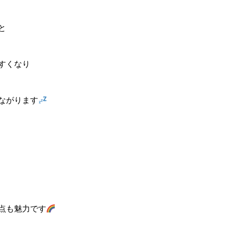
と
すくなり
ながります
点も魅力です