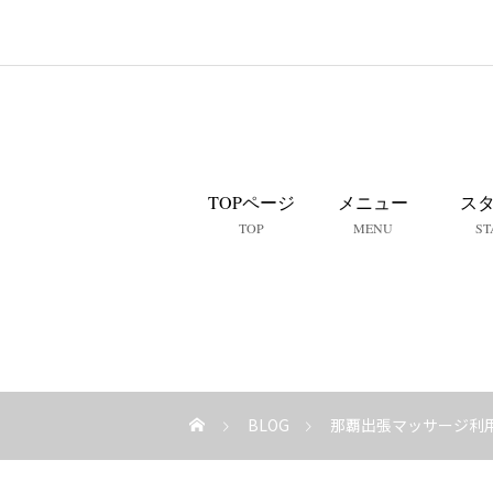
TOPページ
メニュー
ス
TOP
MENU
ST
BLOG
那覇出張マッサージ利