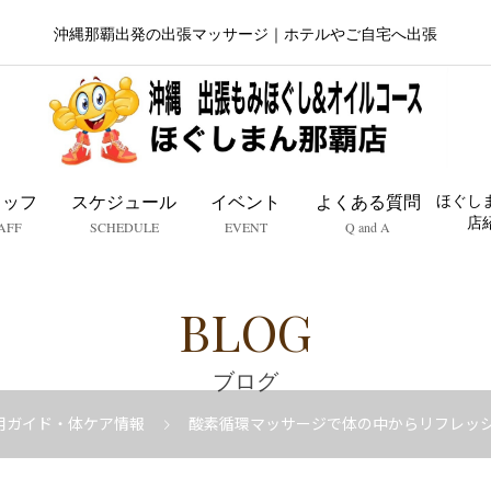
沖縄那覇出発の出張マッサージ｜ホテルやご自宅へ出張
タッフ
スケジュール
イベント
よくある質問
ほぐし
店
AFF
SCHEDULE
EVENT
Q and A
BLOG
ブログ
用ガイド・体ケア情報
酸素循環マッサージで体の中からリフレッ