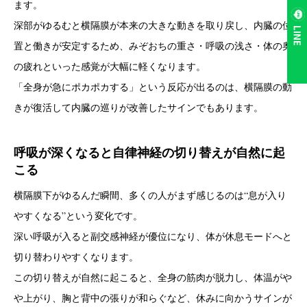
ます。
深部がゆるむと横隔膜が本来の大きな動きを取り戻し、内臓の位
LINE
置と働きが安定するため、みぞおちの重さ・呼吸の浅さ・体の奥
の疲れといった感覚が大幅に軽くなります。
「全身が急にポカポカする」という反応が出るのは、横隔膜の動
きが復活して内臓の巡りが改善したサインでもあります。
呼吸が深くなると自律神経の切り替えが自然に起
こる
横隔膜下がゆるんだ瞬間、多くの人がまず感じるのは“息が入り
やすくなる”という変化です。
深い呼吸が入ると副交感神経が優位になり、体が休息モードへと
切り替わりやすくなります。
この切り替えが自然に起こると、全身の筋肉が脱力し、体温がや
や上がり、胸と背中の張りが和らぐなど、休みに向かうサインが