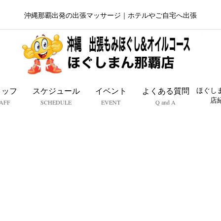
沖縄那覇出発の出張マッサージ｜ホテルやご自宅へ出張
タッフ
スケジュール
イベント
よくある質問
ほぐし
店
AFF
SCHEDULE
EVENT
Q and A
庭予定と両立したい女性
スト求人で確認する働き