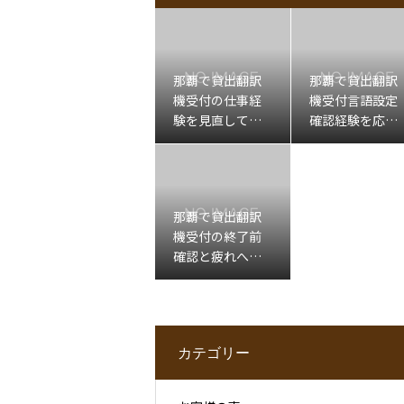
那覇で貸出翻訳
那覇で貸出翻訳
機受付の仕事経
機受付言語設定
験を見直してセ
確認経験を応募
ラピスト求人を
前に整理したい
考える方へ
方へ
那覇で貸出翻訳
機受付の終了前
確認と疲れへの
理解を活かした
い方へ
カテゴリー