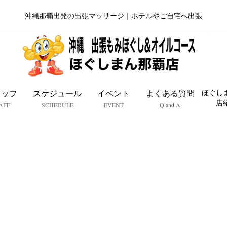
沖縄那覇出発の出張マッサージ｜ホテルやご自宅へ出張
タッフ
スケジュール
イベント
よくある質問
ほぐし
店
AFF
SCHEDULE
EVENT
Q and A
まった曜日だけ働きたい
ラピスト求人応募前の確