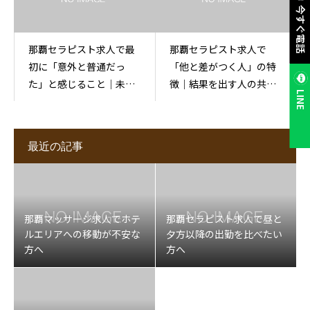
今すぐ電話
那覇セラピスト求人で最
那覇セラピスト求人で
初に「意外と普通だっ
「他と差がつく人」の特
た」と感じること｜未経
徴｜結果を出す人の共通
LINE
験が勘違いしやすいポイ
点
ント
最近の記事
那覇マッサージ求人でホテ
那覇セラピスト求人で昼と
ルエリアへの移動が不安な
夕方以降の出勤を比べたい
方へ
方へ