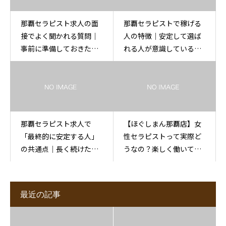
那覇セラピスト求人の面
那覇セラピストで稼げる
接でよく聞かれる質問｜
人の特徴｜安定して選ば
事前に準備しておきたい
れる人が意識しているこ
ポイント
と
那覇セラピスト求人で
【ほぐしまん那覇店】女
「最終的に安定する人」
性セラピストって実際ど
の共通点｜長く続けた人
うなの？楽しく働いてし
がたどり着く働き方
っかり稼げるお仕事
最近の記事