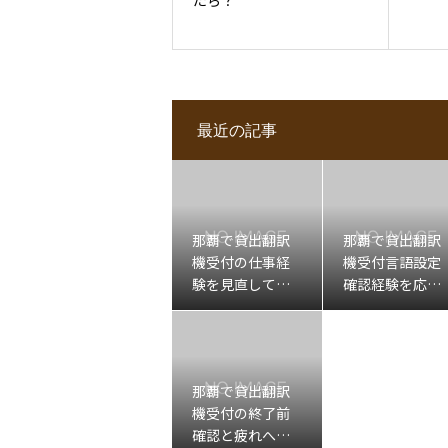
たら？
最近の記事
那覇で貸出翻訳
那覇で貸出翻訳
機受付の仕事経
機受付言語設定
験を見直してセ
確認経験を応募
ラピスト求人を
前に整理したい
考える方へ
方へ
那覇で貸出翻訳
機受付の終了前
確認と疲れへの