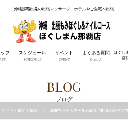
沖縄那覇出発の出張マッサージ｜ホテルやご自宅へ出張
タッフ
スケジュール
イベント
よくある質問
ほぐし
店
AFF
SCHEDULE
EVENT
Q and A
BLOG
ブログ
用ガイド・体ケア情報
那覇空港からホテル到着後に眠る前のケア